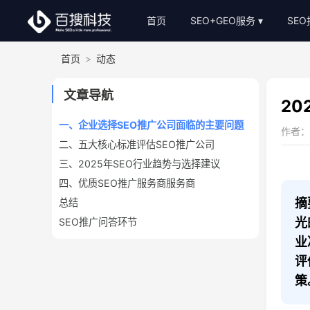
首页
SEO+GEO服务
SE
首页
>
动态
整站SEO外包
S
AI-GEO推广
S
文章导航
2
SEO顾问服务
一、企业选择SEO推广公司面临的主要问题
作者：小
二、五大核心标准评估SEO推广公司
Bing关键词优化
三、2025年SEO行业趋势与选择建议
SEO基础建站
四、优质SEO推广服务商服务商
SEO软文代写
摘
总结
光
SEO推广问答环节
业
评
策