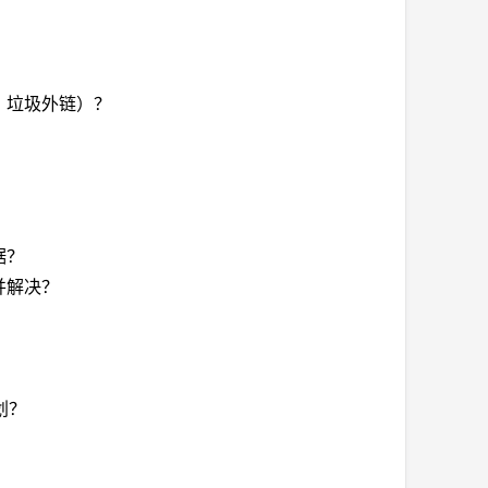
、垃圾外链）？
据？
并解决？
划？