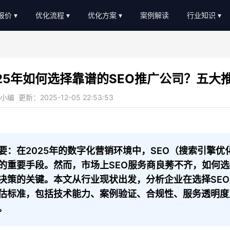
O报价
优化流程
优化方案
案例解读
行业知识
EO外包报价
优化流程
软件服务
新闻动态
EO顾问报价
进度汇报
教育培训
AI知识
025年如何选择靠谱的SEO推广公司？五大
常见问题
b2c/b平台
教程大全
编 更新：2025-12-05 22:53:53
服务优势
传统制造业
名词大全
金融贷款
优化思路
装修设计
优化知识
要：在2025年的数字化营销环境中，SEO（搜索引擎
的重要手段。然而，市场上SEO服务商良莠不齐，如何选
医疗医美
决策的关键。本文从行业现状出发，分析企业在选择SE
农业畜牧
估标准，包括技术能力、案例验证、合规性、服务透明度
。