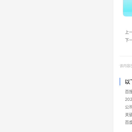
上
下
该内容
以
百
2
公
关
百