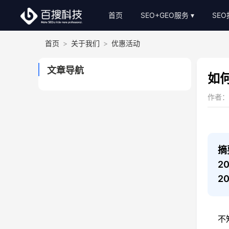
首页
SEO+GEO服务
SE
首页
>
关于我们
>
优惠活动
整站SEO外包
S
AI-GEO推广
S
文章导航
如
SEO顾问服务
作者：a
Bing关键词优化
SEO基础建站
SEO软文代写
摘
2
2
不知