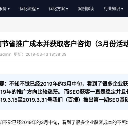
O报价
优化流程
优化方案
案例解读
行业知识
EO外包报价
优化流程
软件服务
新闻动态
EO顾问报价
进度汇报
教育培训
AI知识
何节省推广成本并获取客户咨询（3月份活
常见问题
b2c/b平台
教程大全
dmin 更新：2019-03-13 18:38:39
服务优势
传统制造业
名词大全
金融贷款
优化思路
装修设计
优化知识
要：不知不觉已经2019年的3月中旬，看到了很多企业
019年的推广方向比较迷茫。 而SEO获客一直是稳定并
医疗医美
019.3.15至2019.3.31号我们（百搜）推出第一期S
农业畜牧
不觉已经2019年的3月中旬，看到了很多企业获客成本的不断增