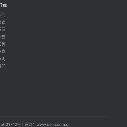
介绍
我们
历史
成员
荣誉
优势
信息
声明
我们
5031742号
| 官网：
www.bsoo.com.cn