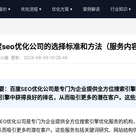
O报价
优化流程
优化方案
案例解读
行业知识
EO外包报价
优化流程
软件服务
新闻动态
EO顾问报价
进度汇报
教育培训
AI知识
度seo优化公司的选择标准和方法（服务内
常见问题
b2c/b平台
教程大全
编 更新：2024-08-09 10:28:46
服务优势
传统制造业
名词大全
金融贷款
优化思路
装修设计
优化知识
要：百度SEO优化公司是专门为企业提供全方位搜索引
引擎中获得良好的排名，从而吸引更多的潜在客户。这些
医疗医美
农业畜牧
SEO优化公司是专门为企业提供全方位搜索引擎优化服务的机构
从而吸引更多的潜在客户。这些服务包括关键词研究、网站结构