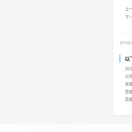
上
下
该内容
以
2
公
关
百
百