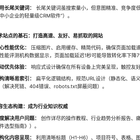
用长尾关键词：
长尾关键词虽搜索量小，但意图精准、竞争度低
中小企业的轻量级CRM软件”）。
 技术站点的基石：打造高速、友好、易抓取的网站
心性能优化：
压缩图片、启用缓存、精简代码，确保页面加载速度
性能评测机构数据显示，页面加载延迟1秒可能导致转化率下降7
动优先体验：
响应式设计确保在所有设备上完美呈现，触控友
构清晰易索引：
扁平化逻辑结构，规范URL设计（静态化、语
（解决死链、404错误、robots.txt屏蔽问题）。
 内容生态构建：成为行业知识权威
度解决用户问题：
创作详尽的操作教程、行业趋势分析报告、痛
件选型指南》）。
构化内容呈现：
利用清晰标题（H1-H6）、项目符号、表格