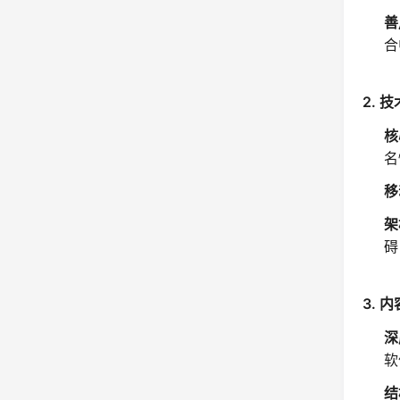
善
合
2.
核
名
移
架
碍
3.
深
软
结