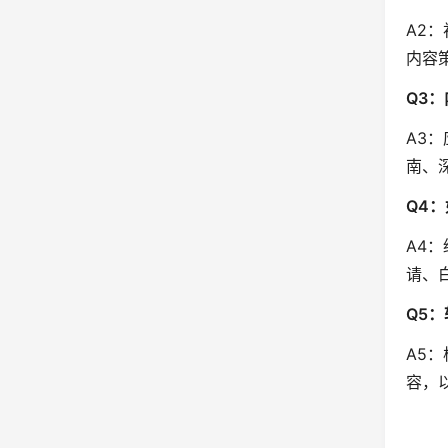
A2
内容
Q3
A3
南、
Q4
A4
请、
Q5
A5
容，