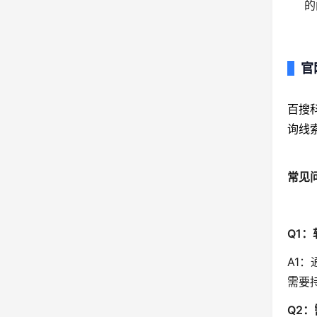
的
官
百搜
询线
常见
Q1
A1
需要
Q2