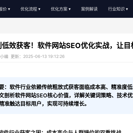
O报价
优化流程
优化方案
案例解读
行业知识
EO外包报价
优化流程
软件服务
新闻动态
EO顾问报价
进度汇报
教育培训
AI知识
别低效获客！软件网站SEO优化实战，让目
常见问题
b2c/b平台
教程大全
编 更新：2025-06-13 19:12:26
服务优势
传统制造业
名词大全
金融贷款
优化思路
装修设计
优化知识
要：软件行业依赖传统粗放式获客面临成本高、精准度低
文剖析软件网站SEO核心价值，详解关键词策略、技术
医疗医美
精准触达目标用户，实现可持续增长。
农业畜牧
软件行业获客之困：成本高企与人群错位的双重挑战