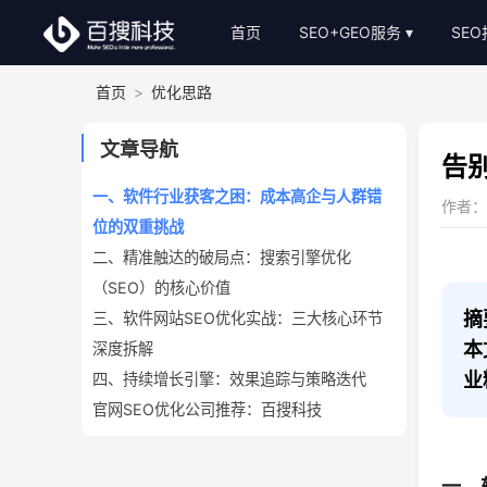
首页
SEO+GEO服务
SE
首页
>
优化思路
整站SEO外包
S
AI-GEO推广
S
文章导航
告
SEO顾问服务
一、软件行业获客之困：成本高企与人群错
作者：小
位的双重挑战
Bing关键词优化
二、精准触达的破局点：搜索引擎优化
SEO基础建站
（SEO）的核心价值
SEO软文代写
摘
三、软件网站SEO优化实战：三大核心环节
本
深度拆解
业
四、持续增长引擎：效果追踪与策略迭代
官网SEO优化公司推荐：百搜科技
一、