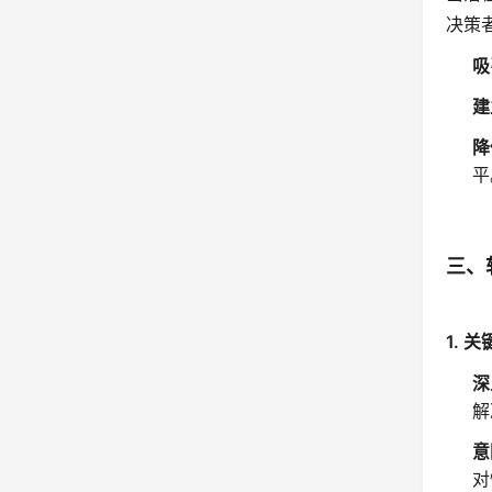
决策
吸
建
降
平
三、
1.
深
解
意
对