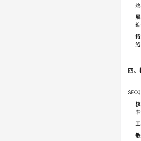
效
展
缩
持
络
四、
SE
核
率
工
敏