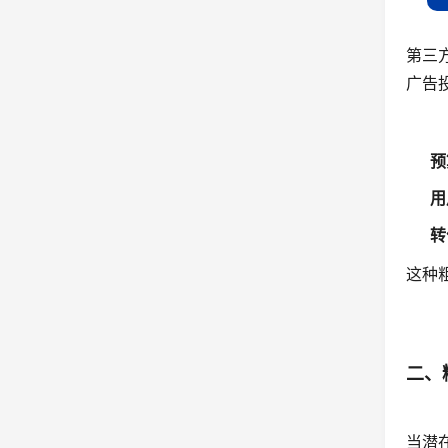
第三
广告
预
用
转
这种
二、
当潜