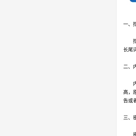
一、
挖掘
长尾
二、
内容
高，
告或
三、
密度