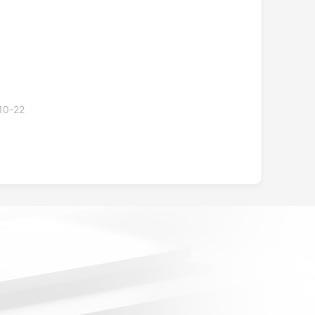
10-22
！