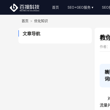
首页
SEO+GEO服务
SE
首页
>
优化知识
整站SEO外包
S
AI-GEO推广
S
文章导航
教
SEO顾问服务
作者：网
Bing关键词优化
SEO基础建站
SEO软文代写
摘
词
对于
流量