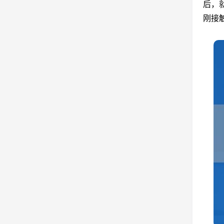
后，
刚接