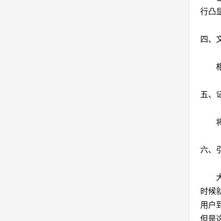
行凸
四、
相关
五、
将所
六、
大家
时候
用户
但是