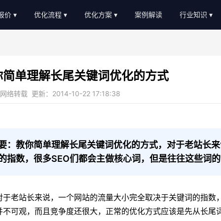
O报价
优化流程
优化方案
案例解读
行业知识
EO外包报价
优化流程
软件服务
新闻动态
EO顾问报价
进度汇报
教育培训
AI知识
你简单理解长尾关键词优化的方式
常见问题
b2c/b平台
教程大全
络转载 更新：2014-10-22 17:18:38
服务优势
传统制造业
名词大全
金融贷款
优化思路
装修设计
优化知识
要：教你简单理解长尾关键词优化的方式，对于老站长来
的指数，很多SEO们都会主做核心词，但是往往这些词
医疗医美
农业畜牧
老站长来说，一个网站的流量大小完全取决于关键词的指数，很
并不可观，而且竞争度还很大，正常的优化方式应该是先从长尾