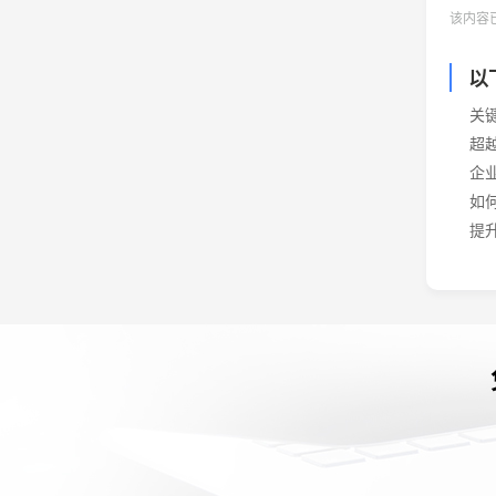
该内容
以
关
超
企
如
提