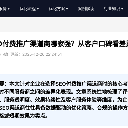
O报价
优化流程
优化方案
案例解读
行业知识
EO外包报价
优化流程
软件服务
新闻动态
EO顾问报价
进度汇报
教育培训
AI知识
EO付费推广渠道商哪家强？从客户口碑看差
常见问题
b2c/b平台
教程大全
编 更新：2025-12-26 22:24:51
服务优势
传统制造业
名词大全
金融贷款
优化思路
装修设计
优化知识
要：本文针对企业在选择SEO付费推广渠道商时的核心
讨不同服务商之间的差异化表现。文章系统性地梳理了评
医疗医美
、服务透明度、效果持续性及客户服务体验等维度，为企
农业畜牧
SEO渠道商往往具备数据驱动的优化策略、合规的操作
格或短期效果为卖点。