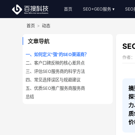
首页
SEO+GEO服务
SE
首页
>
动态
整站SEO外包
S
AI-GEO推广
S
文章导航
S
SEO顾问服务
一、如何定义"强"的SEO渠道商？
作者：小
二、客户口碑反映的核心差异点
Bing关键词优化
三、评估SEO服务商的科学方法
SEO基础建站
四、常见选择误区与规避建议
SEO软文代写
摘
五、优质SEO推广服务商服务商
探
总结
力
质
价