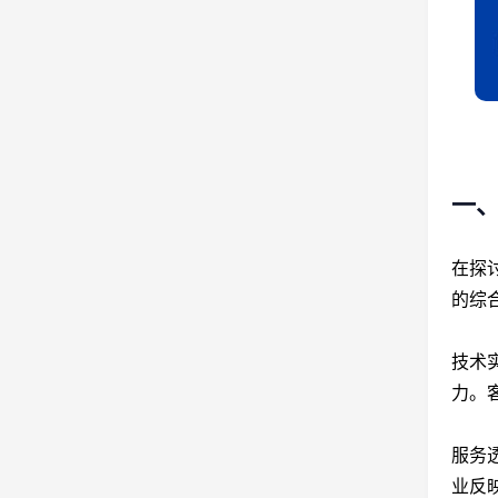
一、
在探
的综
技术
力。
服务
业反