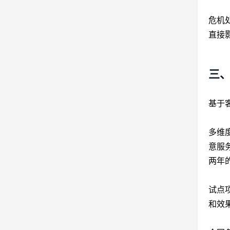
危机
直接
三、
基于
多维
意服
两年
试点
和效