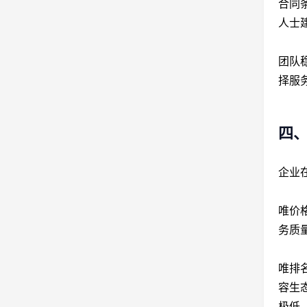
合同
人士
团队
择服
四
企业
唯价
务质
唯排
容生
极低。