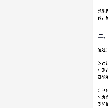
效果
商，
二
通过
沟通
些则
都能学
定制
化套
系和