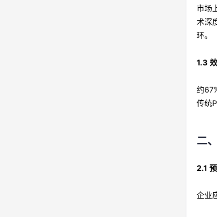
市场
术深
环。
1.3
约6
传统
二
2.1
企业