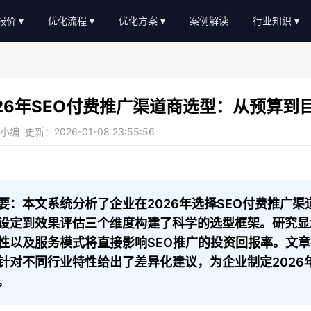
O报价
优化流程
优化方案
案例解读
行业知识
EO外包报价
优化流程
软件服务
新闻动态
EO顾问报价
进度汇报
教育培训
AI知识
026年SEO付费推广渠道商选型：从预算到
常见问题
b2c/b平台
教程大全
编 更新：2026-01-08 23:55:56
服务优势
传统制造业
名词大全
金融贷款
优化思路
装修设计
优化知识
要：本文系统分析了企业在2026年选择SEO付费推广
设定到效果评估三个维度构建了科学的选型框架。研究显
医疗医美
性以及服务模式将直接影响SEO推广的投资回报率。文
农业畜牧
针对不同行业特性给出了差异化建议，为企业制定2026
。