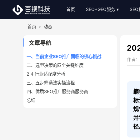
首页
SEO+GEO服务
SE
首页
>
动态
整站SEO外包
S
AI-GEO推广
S
文章导航
2
SEO顾问服务
一、当前企业SEO推广面临的核心挑战
作者：小
二、选型决策的四个关键维度
Bing关键词优化
2.4 行业适配度分析
SEO基础建站
三、五步筛选法实操流程
SEO软文代写
摘
四、优质SEO推广服务商服务商
标
总结
规
并
径