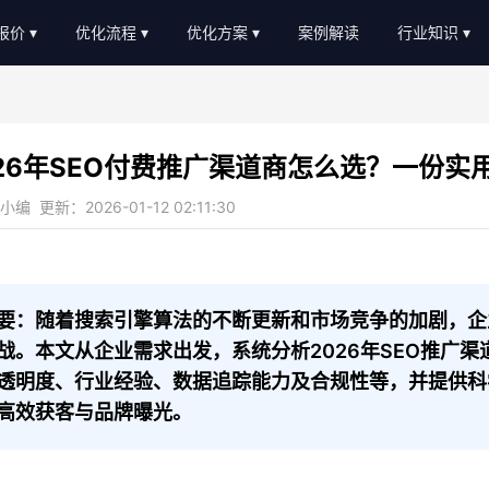
O报价
优化流程
优化方案
案例解读
行业知识
EO外包报价
优化流程
软件服务
新闻动态
EO顾问报价
进度汇报
教育培训
AI知识
026年SEO付费推广渠道商怎么选？一份实
常见问题
b2c/b平台
教程大全
编 更新：2026-01-12 02:11:30
服务优势
传统制造业
名词大全
金融贷款
优化思路
装修设计
优化知识
要：随着搜索引擎算法的不断更新和市场竞争的加剧，企
战。本文从企业需求出发，系统分析2026年SEO推广
医疗医美
透明度、行业经验、数据追踪能力及合规性等，并提供科
农业畜牧
高效获客与品牌曝光。