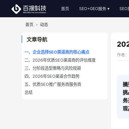
首页
SEO+GEO服务
SE
首页
>
动态
整站SEO外包
S
AI-GEO推广
S
文章导航
2
SEO顾问服务
一、企业选择SEO渠道商的核心痛点
作者：小
二、2026年优质SEO渠道商的评估维度
Bing关键词优化
三、分阶段选型策略与风险规避
SEO基础建站
四、2026年SEO渠道合作趋势
SEO软文代写
摘
五、优质SEO推广服务商服务商
挑
总结
务
现