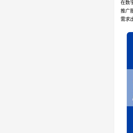
在数
推广
需求