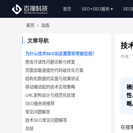
首页
SEO+GEO服务
SE
首页
>
动态
整站SEO外包
S
AI-GEO推广
S
文章导航
技
SEO顾问服务
为什么技术SEO如此重要却常被忽视？
作者：小
爬虫可读性问题诊断与修复
Bing关键词优化
页面加载速度的代码级优化方案
SEO基础建站
结构化数据的实施与效果验证
SEO软文代写
摘
移动端适配的技术实现策略
性
URL架构设计与规范化处理
略
SEO服务商推荐
常见问题解答
技术SEO常见问题解答
在搜
总结