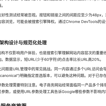
值。
友好性测试经常被忽视。按钮和链接之间的间距应至少为48px
内容浏览，可能会被搜索引擎降权。通过Chrome DevTool
L架构设计与规范化处理
L结构不仅影响用户体验，也是搜索引擎理解网站内容层次的重要
。数据显示，短URL(少于60字符)的点击率比长URL高20%。
化问题是URL管理中的常见挑战。同一内容通过多个URL访问
l="canonical")明确指定首选版本，可以避免这种问题。对于
参数处理需要特别注意。电子商务网站经常面临同一产品多个排序和过
关参数，或使用URL参数处理工具告诉Google哪些参数不影响