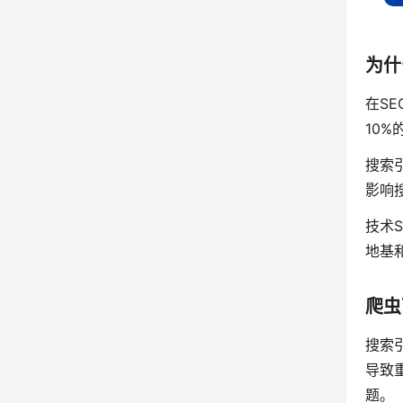
为什
在S
10
搜索
影响
技术
地基
爬虫
搜索
导致重
题。