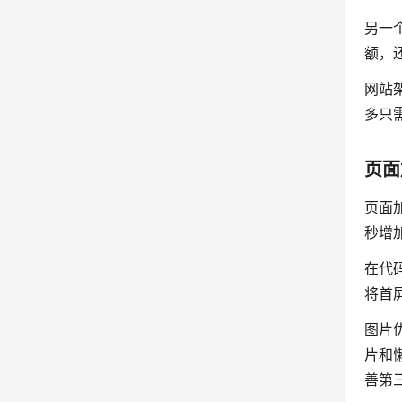
另一
额，
网站
多只
页面
页面
秒增
在代
将首
图片
片和懒
善第