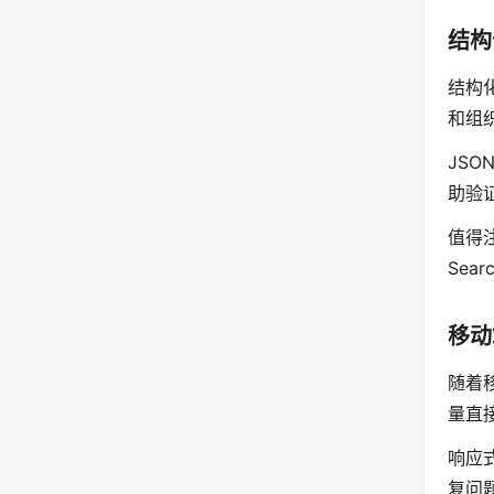
结构
结构
和组
JSO
助验
值得
Sea
移动
随着
量直
响应
复问