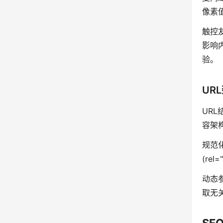
像素
触控
影响
验。
UR
UR
容架构
规范
(re
动态
取无