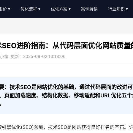
O报价
优化流程
优化方案
案例解读
行业知识
EO外包报价
优化流程
软件服务
新闻动态
EO顾问报价
进度汇报
教育培训
AI知识
术SEO进阶指南：从代码层面优化网站质量
常见问题
b2c/b平台
教程大全
编 更新：2025-08-02 13:18:06
服务优势
传统制造业
名词大全
金融贷款
优化思路
装修设计
优化知识
要：技术SEO是网站优化的基础，通过代码层面的改进
、页面加载速度、结构化数据、移动适配和URL优化五个
医疗医美
。
农业畜牧
索引擎优化(SEO)领域，技术SEO是网站获得良好排名的基石