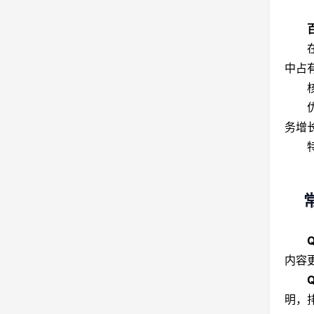
在多
中占
核心
优势
务增
特色
常
内容
明，