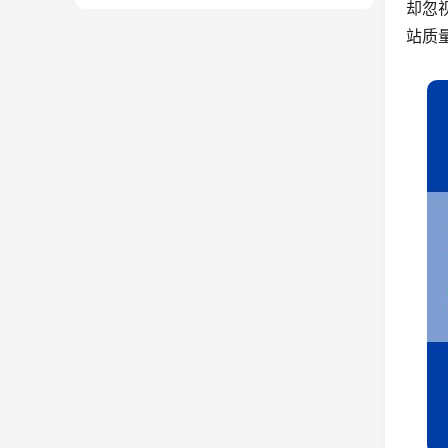
却忽
站质