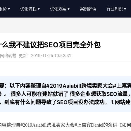
O报价
优化流程
优化方案
案例解读
行业知识
EO外包报价
优化流程
软件服务
新闻动态
EO顾问报价
进度汇报
教育培训
AI知识
什么我不建议把SEO项目完全外包
常见问题
b2c/b平台
教程大全
络转载 更新：2019-11-25 10:52:31
服务优势
传统制造业
名词大全
金融贷款
优化思路
装修设计
优化知识
要：以下内容整理自#2019Asiabill跨境卖家大会#上嘉
》。 很多人可能在建站就错了 很多企业想获取SEO流
医疗医美
，到底有什么问题导致了SEO项目没办法成功。 1.网站
农业畜牧
容整理自#2019Asiabill跨境卖家大会#上嘉宾Daniel的演讲