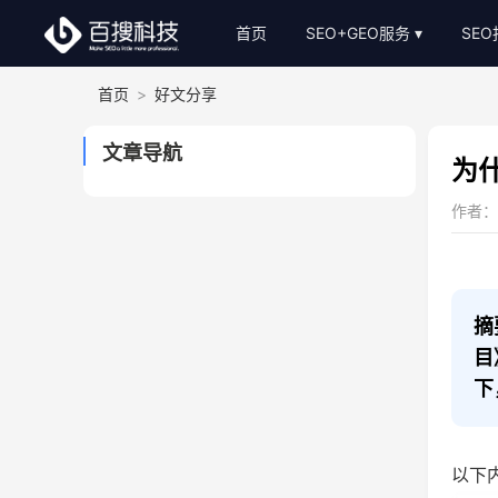
首页
SEO+GEO服务
SE
首页
>
好文分享
整站SEO外包
S
AI-GEO推广
S
文章导航
为
SEO顾问服务
作者：网
Bing关键词优化
SEO基础建站
SEO软文代写
摘
目
下
以下内