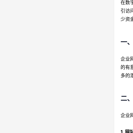
在数
引访
少资
一
企业
的有
多的
二
企业
1. 