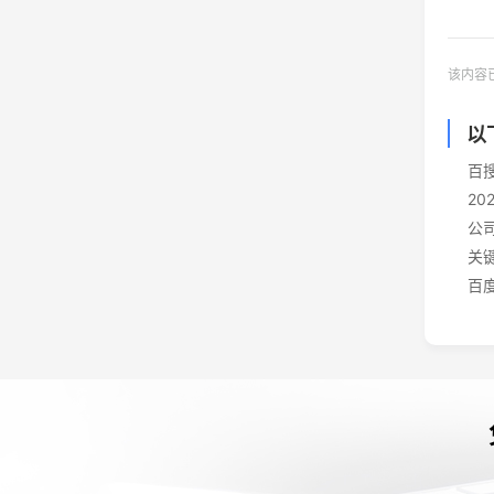
该内容
以
百
2
公
关
百