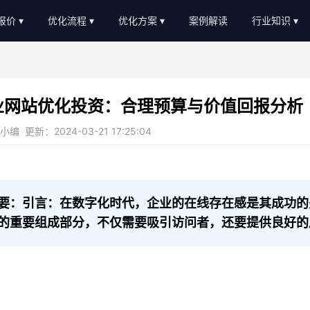
O报价
优化流程
优化方案
案例解读
行业知识
EO外包报价
优化流程
软件服务
新闻动态
EO顾问报价
进度汇报
教育培训
AI知识
业网站优化投资：合理预算与价值回报分析
常见问题
b2c/b平台
教程大全
编 更新：2024-03-21 17:25:04
服务优势
传统制造业
名词大全
金融贷款
优化思路
装修设计
优化知识
要：引言：在数字化时代，企业的在线存在感是其成功的
的重要组成部分，不仅需要吸引访问者，还要提供良好的
医疗医美
农业畜牧
：