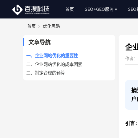
首页
SEO+GEO服务
SE
首页
>
优化思路
整站SEO外包
S
AI-GEO推广
S
文章导航
企
SEO顾问服务
一、企业网站优化的重要性
作者：小
二、企业网站优化的成本因素
Bing关键词优化
三、制定合理的预算
SEO基础建站
SEO软文代写
摘
户
引言