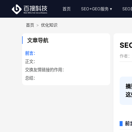
首页
SEO+GEO服务
SE
首页
>
优化知识
整站SEO外包
S
AI-GEO推广
S
文章导航
S
SEO顾问服务
前言：
作者：网
正文：
Bing关键词优化
交换友情链接的作用：
SEO基础建站
总结：
SEO软文代写
摘
这
前