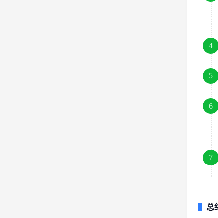
4
5
6
7
总