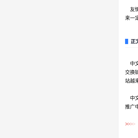
友情
来一
正
中文
交换
站越
中文
推广
>
>
>
>