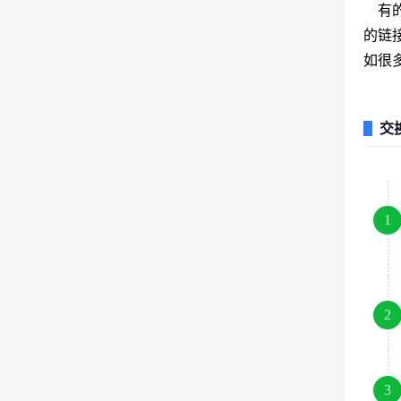
有的
的链
如很
交
1
2
3