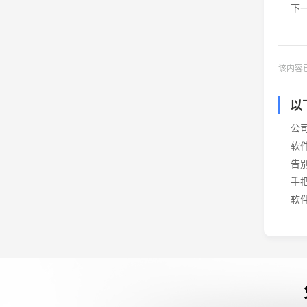
下
该内容
以
公
软
告
手
软