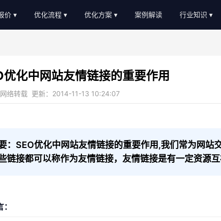
O报价
优化流程
优化方案
案例解读
行业知识
EO外包报价
优化流程
软件服务
新闻动态
EO顾问报价
进度汇报
教育培训
AI知识
EO优化中网站友情链接的重要作用
常见问题
b2c/b平台
教程大全
络转载 更新：2014-11-13 10:24:07
服务优势
传统制造业
名词大全
金融贷款
优化思路
装修设计
优化知识
要：SEO优化中网站友情链接的重要作用,我们常为网站
些链接都可以称作为友情链接，友情链接是有一定资源互
医疗医美
农业畜牧
言：