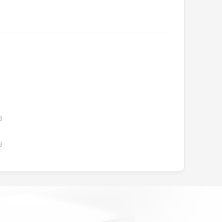
3
3
！