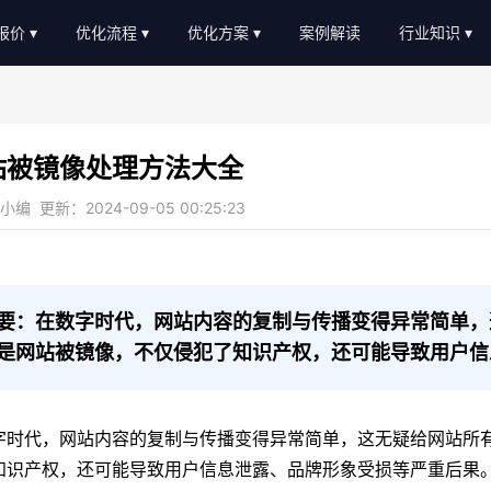
O报价
优化流程
优化方案
案例解读
行业知识
EO外包报价
优化流程
软件服务
新闻动态
EO顾问报价
进度汇报
教育培训
AI知识
站被镜像处理方法大全
常见问题
b2c/b平台
教程大全
编 更新：2024-09-05 00:25:23
服务优势
传统制造业
名词大全
金融贷款
优化思路
装修设计
优化知识
要：在数字时代，网站内容的复制与传播变得异常简单，
是网站被镜像，不仅侵犯了知识产权，还可能导致用户信
医疗医美
农业畜牧
字时代，网站内容的复制与传播变得异常简单，这无疑给网站所
知识产权，还可能导致用户信息泄露、品牌形象受损等严重后果