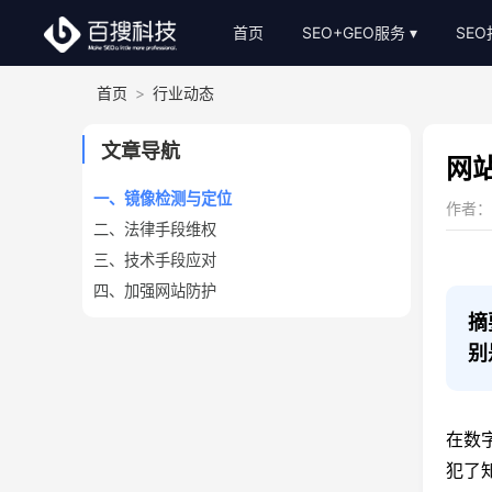
首页
SEO+GEO服务
SE
首页
>
行业动态
整站SEO外包
S
AI-GEO推广
S
文章导航
网
SEO顾问服务
一、镜像检测与定位
作者：小
二、法律手段维权
Bing关键词优化
三、技术手段应对
SEO基础建站
四、加强网站防护
SEO软文代写
摘
别
在数
犯了