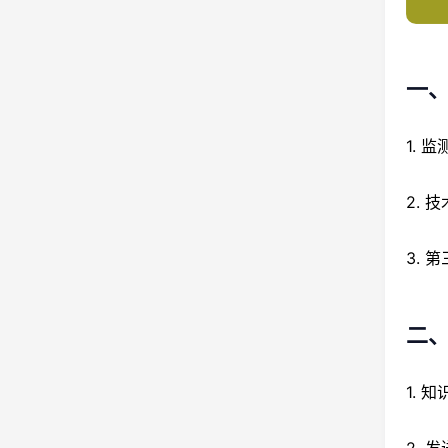
一
1.
2. 
3. 
二
1.