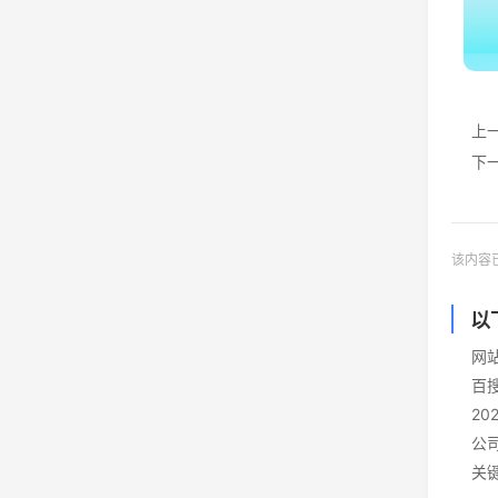
上
下
该内容
以
网
百
2
公
关