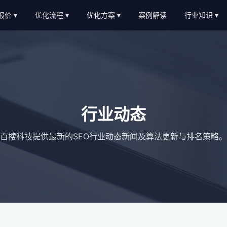
O报价
优化流程
优化方案
案例解读
行业知识
EO外包报价
优化流程
软件服务
新闻动态
EO顾问报价
进度汇报
教育培训
AI知识
常见问题
b2c/b平台
教程大全
服务优势
传统制造业
名词大全
行业动态
金融贷款
优化思路
百搜科技提供最新的SEO行业动态新闻及算法更新与排名策略。
装修设计
优化知识
医疗医美
农业畜牧