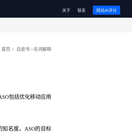
关于
联系
网站AI评分
首页
白皮书
名词解释
>
>
ASO包括优化移动应用
的知名度。ASO的目标