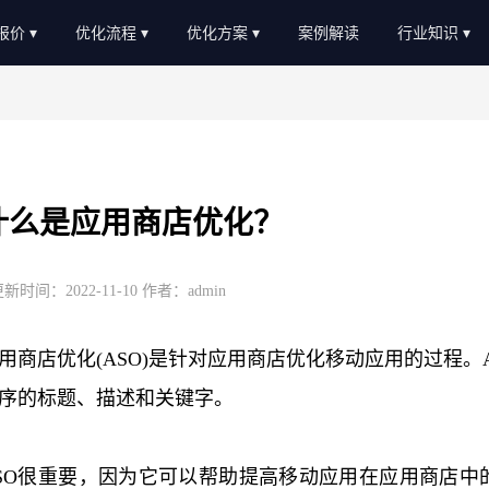
O报价
优化流程
优化方案
案例解读
行业知识
EO外包报价
优化流程
软件服务
新闻动态
EO顾问报价
进度汇报
教育培训
AI知识
常见问题
b2c/b平台
教程大全
什么是应用商店优化？
服务优势
传统制造业
名词大全
金融贷款
优化思路
新时间：2022-11-10 作者：admin
装修设计
优化知识
用商店优化(ASO)是针对应用商店优化移动应用的过程。
医疗医美
序的标题、描述和关键字。
农业畜牧
SO很重要，因为它可以帮助提高移动应用在应用商店中