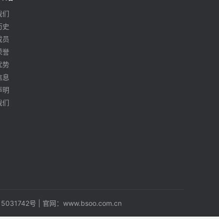
我们
历史
成员
荣誉
优势
信息
声明
我们
5031742号
| 官网：
www.bsoo.com.cn